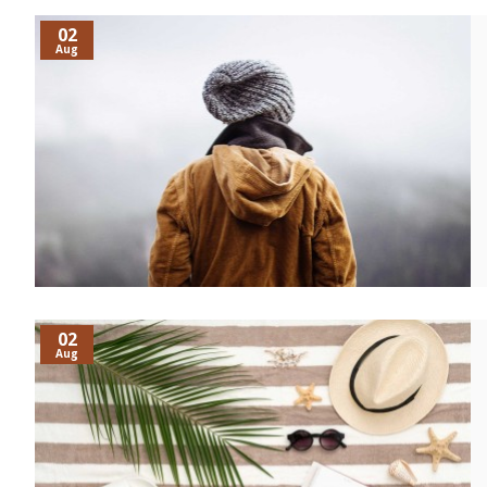
02
Aug
02
Aug